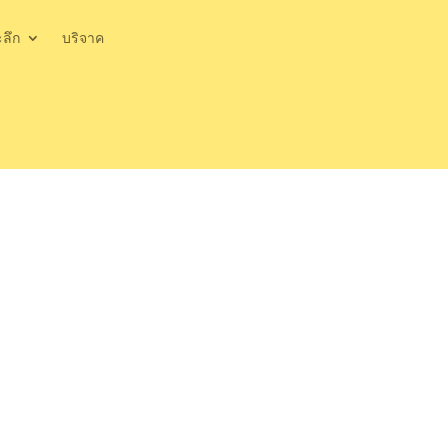
ะลึก
บริจาค