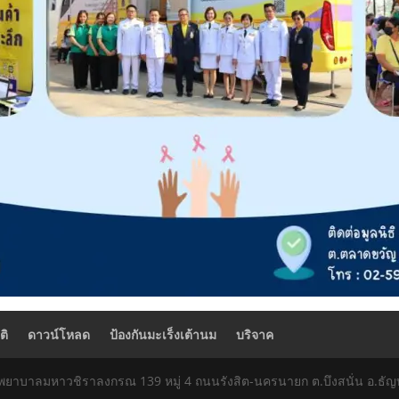
ติ
ดาวน์โหลด
ป้องกันมะเร็งเต้านม
บริจาค
รงพยาบาลมหาวชิราลงกรณ 139 หมู่ 4 ถนนรังสิต-นครนายก ต.บึงสนั่น อ.ธัญบ