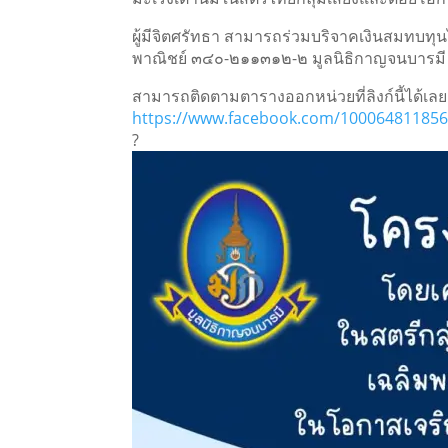
ผู้มีจิตศรัทธา สามารถร่วมบริจาคเงินสมทบทุน
พาณิชย์ ๓๔๐-๒๑๑๓๑๒-๒ มูลนิธิกาญจนบารมี
สามารถติดตามตารางออกหน่วยที่ลิงก์นี้ได้เลย
https://www.facebook.com/100064811856
?