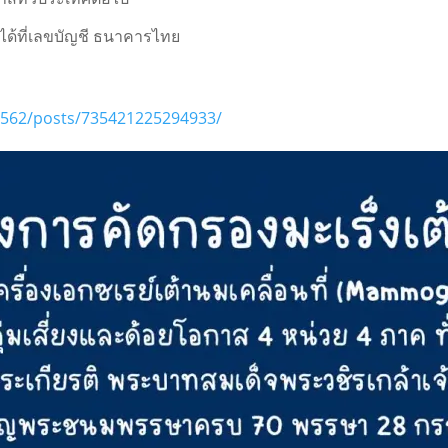
ได้ที่เลขบัญชี ธนาคารไทย
562/posts/735421225294933/