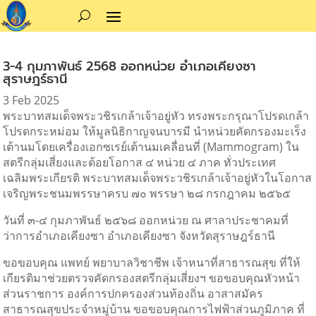
3-4 กุมภาพันธ์ 2568 ออกหน่วย อำเภอเคียงซา
สุราษฎร์ธานี
3 Feb 2025
พระบาทสมเด็จพระวชิรเกล้าเจ้าอยู่หัว ทรงพระกรุณาโปรดเกล้า
โปรดกระหม่อม ให้มูลนิธิกาญจนบารมี นำหน่วยคัดกรองมะเร็ง
เต้านมโดยเครื่องเอกซเรย์เต้านมเคลื่อนที่ (Mammogram)
ใน
สตรีกลุ่มเสี่ยงและด้อยโอกาส ๔ หน่วย ๔ ภาค ทั่วประเทศ
เฉลิมพระเกียรติ พระบาทสมเด็จพระวชิรเกล้าเจ้าอยู่หัวในโอกาส
เจริญพระชนมพรรษาครบ ๗๐ พรรษา ๒๘ กรกฎาคม ๒๕๖๕
วันที่ ๓-๔ กุมภาพันธ์ ๒๕๖๘ ออกหน่วย ณ ศาลาประชาคมที่
ว่าการอำเภอเคียงซา อำเภอเคียงซา จังหวัดสุราษฎร์ธานี
ขอขอบคุณ แพทย์ พยาบาลวิชาชีพ เจ้าหนาที่สาธารณสุข ที่ให้
เกียรติมาช่วยตรวจคัดกรองสตรีกลุ่มเสี่ยงฯ ขอขอบคุณหัวหน้า
ส่วนราชการ องค์การปกครองส่วนท้องถิ่น อาสาสมัคร
สาธารณสุขประจำหมู่บ้าน ขอขอบคุณการไฟฟ้าส่วนภูมิภาค ที่