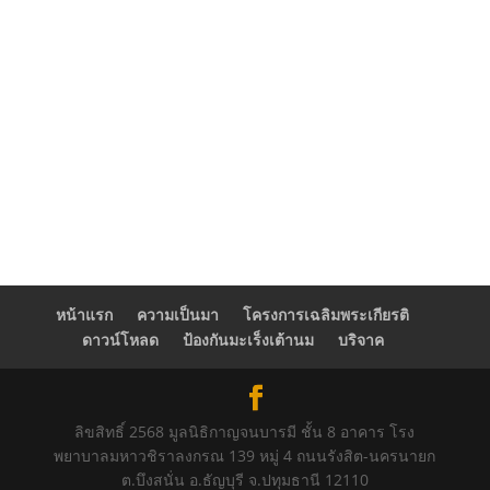
หน้าแรก
ความเป็นมา
โครงการเฉลิมพระเกียรติ
ดาวน์โหลด
ป้องกันมะเร็งเต้านม
บริจาค
ลิขสิทธิ์ 2568 มูลนิธิกาญจนบารมี ชั้น 8 อาคาร โรง
พยาบาลมหาวชิราลงกรณ 139 หมู่ 4 ถนนรังสิต-นครนายก
ต.บึงสนั่น อ.ธัญบุรี จ.ปทุมธานี 12110