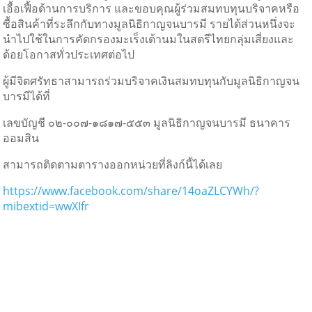
เอื้อเฟื้อด้านการบริการ และขอบคุณผู้ร่วมสมทบทุนบริจาคหรือ
ซื้อสินค้าที่ระลึกกับทางมูลนิธิกาญจนบารมี รายได้ส่วนหนึ่งจะ
นำไปใช้ในการคัดกรองมะเร็งเต้านมในสตรีไทยกลุ่มเสี่ยงและ
ด้อยโอกาสทั่วประเทศต่อไป
ผู้มีจิตศรัทธาสามารถร่วมบริจาคเงินสมทบทุนกับมูลนิธิกาญจน
บารมีได้ที่
เลขบัญชี ๐๒-๐๐๗-๑๘๑๗-๕๕๓ มูลนิธิกาญจนบารมี ธนาคาร
ออมสิน
สามารถติดตามตารางออกหน่วยที่ลิงก์นี้ได้เลย
https://www.facebook.com/share/14oaZLCYWh/?
mibextid=wwXIfr