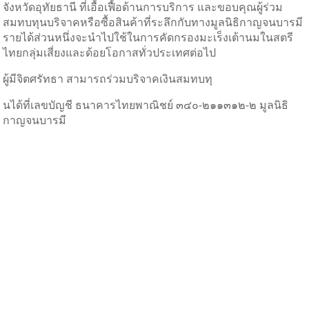
จังหวัดอุทัยธานี ที่เอื้อเฟื้อด้านการบริการ และขอบคุณผู้ร่วม
สมทบทุนบริจาคหรือซื้อสินค้าที่ระลึกกับทางมูลนิธิกาญจนบารมี
รายได้ส่วนหนึ่งจะนำไปใช้ในการคัดกรองมะเร็งเต้านมในสตรี
ไทยกลุ่มเสี่ยงและด้อยโอกาสทั่วประเทศต่อไป
ผู้มีจิตศรัทธา สามารถร่วมบริจาคเงินสมทบทุ
นได้ที่เลขบัญชี ธนาคารไทยพาณิชย์ ๓๔๐-๒๑๑๓๑๒-๒ มูลนิธิ
กาญจนบารมี