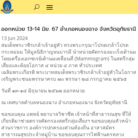
ออกหน่วย 13-14 มิย. 67 อำเภอหนองฉาง จังหวัดอุทัยธานี
13 Jun 2024
สมเด็จพระวชิรเกล้าเจ้าอยู่หัว ทรงพระกรุณาโปรดเกล้าโปรด
กระหม่อม ให้มูลนิธิกาญจนบารมี นำหน่วยคัดกรองมะเร็งเต้านม
โดยเครื่องเอกซเรย์เต้านมเคลื่อนที่ (Mammogram) ในสตรีกลุ่ม
เสี่ยงและด้อยโอกาส ๔ หน่วย ๔ ภาค ทั่วประเทศ
เฉลิมพระเกียรติ พระบาทสมเด็จพระวชิรเกล้าเจ้าอยู่หัวในโอกาส
เจริญพระชนมพรรษาครบ ๗๐ พรรษา ๒๘ กรกฎาคม ๒๕๖๕
วันที่ ๑๓-๑๔ มิถุนายน ๒๕๖๗ ออกหน่วย
ณ เทศบาลตำบลหนองฉาง อำเภอหนองฉาง จังหวัดอุทัยธานี
ขอขอบคุณ แพทย์ พยาบาลวิชาชีพ เจ้าหน้าที่สาธารณสุข ที่ให้
เกียรติมาช่วยตรวจคัดกรองสตรีกลุ่มเสี่ยงฯ ขอขอบคุณหัวหน้า
ส่วนราชการ องค์การปกครองส่วนท้องถิ่น อาสาสมัคร
สาธารณสุขประจำหมู่บ้าน ขอขอบคุณการไฟฟ้านครหลวง