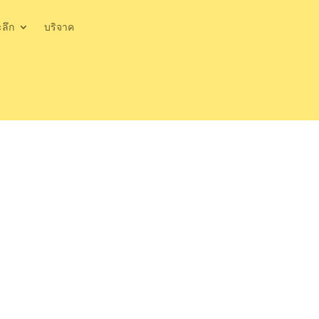
ะลึก
บริจาค