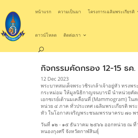
หน้าแรก
ความเป็นมา
โครงการเฉลิมพระเกียรติ
ดาวน์โหลด
ติดต่อเรา
กิจกรรมคัดกรอง 12-15 ธค. อ
12 Dec 2023
พระบาทสมเด็จพระวชิรเกล้าเจ้าอยู่หัว ทรงพ
กระหม่อม ให้มูลนิธิกาญจนบารมี นำหน่วยคัด
เอกซเรย์เต้านมเคลื่อนที่ (Mammogram) ในสต
หน่วย ๔ ภาค ทั่วประเทศ เฉลิมพระเกียรติ พระ
หัว ในโอกาสเจริญพระชนมพรรษาครบ ๗๐ 
วันที่ ๑๒ - ๑๕ ธันวาคม ๒๕๖๖ ออกหน่วย ณ ที
หนองกุงศรี จังหวัดกาฬสินธุ์