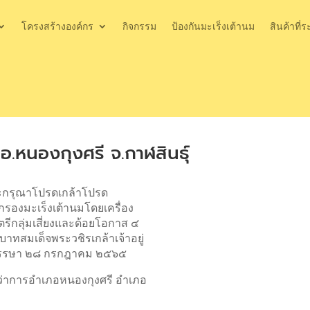
โครงสร้างองค์กร
กิจกรรม
ป้องกันมะเร็งเต้านม
สินค้าที่ร
.หนองกุงศรี จ.กาฬสินธุ์
ระกรุณาโปรดเกล้าโปรด
กรองมะเร็งเต้านมโดยเครื่อง
รีกลุ่มเสี่ยงและด้อยโอกาส ๔
บาทสมเด็จพระวชิรเกล้าเจ้าอยู่
พรรษา ๒๘ กรกฎาคม ๒๕๖๕
่ว่าการอำเภอหนองกุงศรี อำเภอ