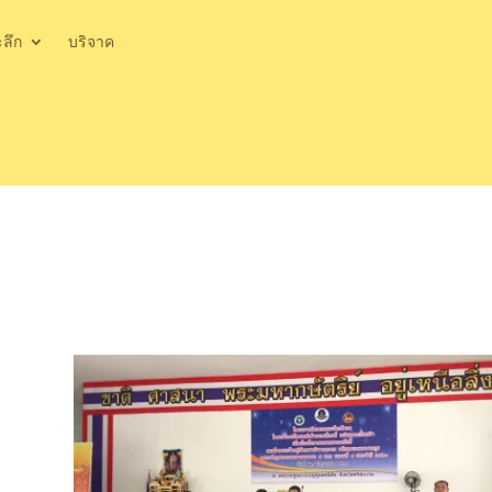
ะลึก
บริจาค