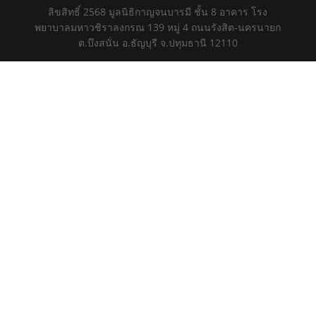
ลิขสิทธิ์ 2568 มูลนิธิกาญจนบารมี ชั้น 8 อาคาร โรง
พยาบาลมหาวชิราลงกรณ 139 หมู่ 4 ถนนรังสิต-นครนายก
ต.บึงสนั่น อ.ธัญบุรี จ.ปทุมธานี 12110