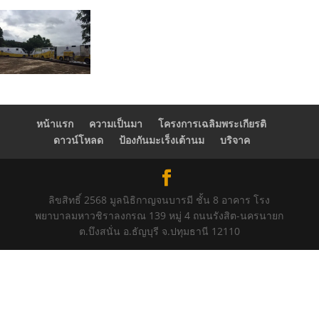
หน้าแรก
ความเป็นมา
โครงการเฉลิมพระเกียรติ
ดาวน์โหลด
ป้องกันมะเร็งเต้านม
บริจาค
ลิขสิทธิ์ 2568 มูลนิธิกาญจนบารมี ชั้น 8 อาคาร โรง
พยาบาลมหาวชิราลงกรณ 139 หมู่ 4 ถนนรังสิต-นครนายก
ต.บึงสนั่น อ.ธัญบุรี จ.ปทุมธานี 12110