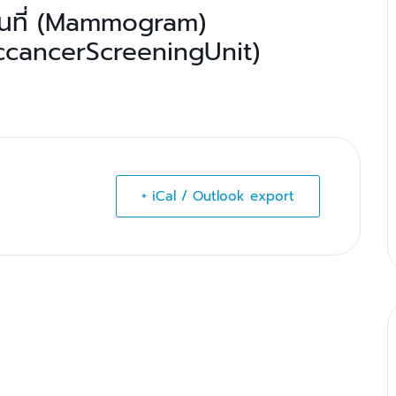
ื่อนที่ (Mammogram)
iccancerScreeningUnit)
+ iCal / Outlook export