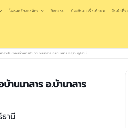
โครงสร้างองค์กร
กิจกรรม
ป้องกันมะเร็งเต้านม
สินค้าที่ร
ศาลาประชาคมที่ว่าการอำเภอบ้านนาสาร อ.บ้านาสาร จ.สุราษฎร์ธานี
อบ้านนาสาร อ.บ้านาสาร
์ธานี