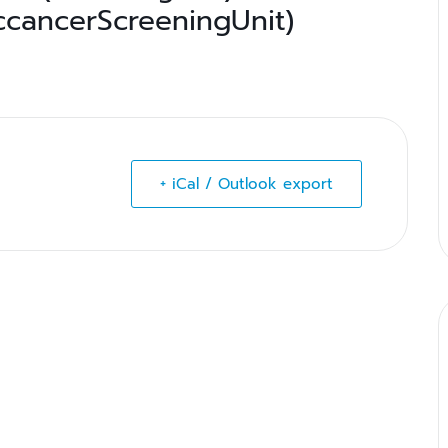
iccancerScreeningUnit)
+ iCal / Outlook export