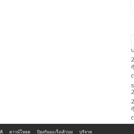
บ
ส
ต
2
ส
ติ
ดาวน์โหลด
ป้องกันมะเร็งเต้านม
บริจาค