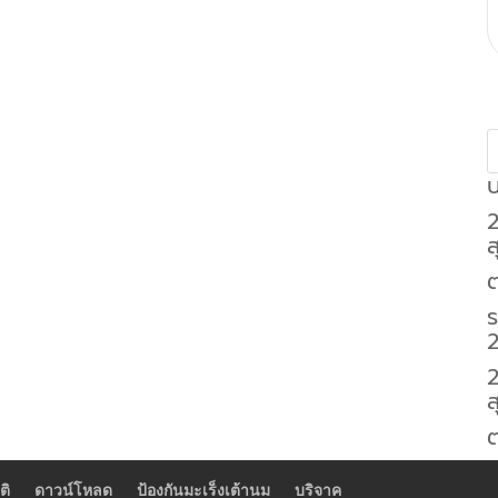
บ
ส
ต
2
ส
ติ
ดาวน์โหลด
ป้องกันมะเร็งเต้านม
บริจาค