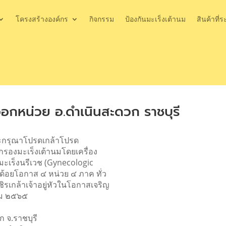
โครงสร้างองค์กร
กิจกรรม
ป้องกันมะเร็งเต้านม
สินค้าที่ร
กหน่วย อ.ดำเนินสะดวก ราชบุรี
ระกรุณาโปรดเกล้าโปรด
กรองมะเร็งเต้านมโดยเครื่อง
มะเร็งนรีเวช (Gynecologic
ะด้อยโอกาส ๔ หน่วย ๔ ภาค ทั่ว
รเกล้าเจ้าอยู่หัวในโอกาสเจริญ
ม ๒๕๖๕
 จ.ราชบุรี