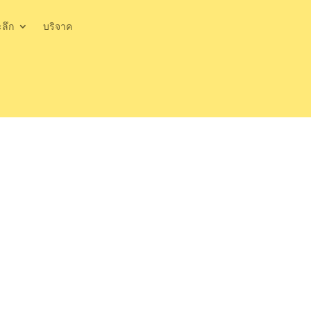
ะลึก
บริจาค