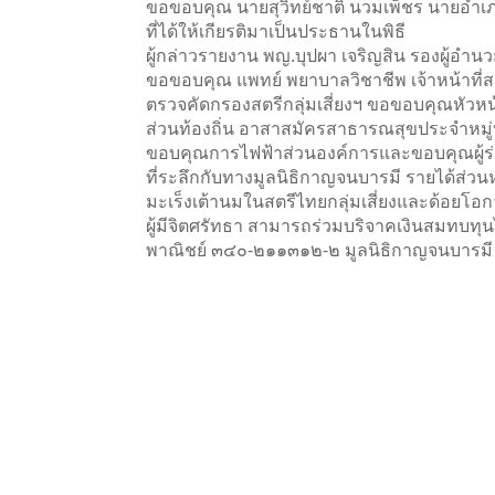
ขอขอบคุณ นายสุวิทย์ชาติ นวมเพ็ชร นายอำ
ที่ได้ให้เกียรติมาเป็นประธานในพิธี
ผู้กล่าวรายงาน พญ.บุปผา เจริญสิน รองผู้อำ
ขอขอบคุณ แพทย์ พยาบาลวิชาชีพ เจ้าหน้าที่สา
ตรวจคัดกรองสตรีกลุ่มเสี่ยงฯ ขอขอบคุณหัว
ส่วนท้องถิ่น อาสาสมัครสาธารณสุขประจำหมู่บ้า
ขอบคุณการไฟฟ้าส่วนองค์การและขอบคุณผู้ร่
ที่ระลึกกับทางมูลนิธิกาญจนบารมี รายได้ส่ว
มะเร็งเต้านมในสตรีไทยกลุ่มเสี่ยงและด้อยโอ
ผู้มีจิตศรัทธา สามารถร่วมบริจาคเงินสมทบทุน
พาณิชย์ ๓๔๐-๒๑๑๓๑๒-๒ มูลนิธิกาญจนบารมี