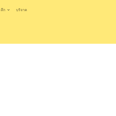
ะลึก
บริจาค