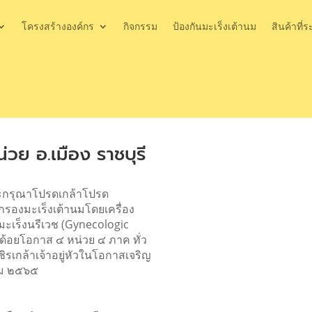
โครงสร้างองค์กร
กิจกรรม
ป้องกันมะเร็งเต้านม
สินค้าที่ร
ย อ.เมือง ราชบุรี
ระกรุณาโปรดเกล้าโปรด
กรองมะเร็งเต้านมโดยเครื่อง
มะเร็งนรีเวช (Gynecologic
ะด้อยโอกาส ๔ หน่วย ๔ ภาค ทั่ว
รเกล้าเจ้าอยู่หัวในโอกาสเจริญ
ม ๒๕๖๕