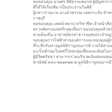
ขอขอบคุณ นายศร ธิติธรรมพฤกษ์ ผู้บัญชาการ
ที่ได้ให้เกียรติมาเป็นประธานในพิธี
ผู้กล่าวรายงาน นางอำพรรณ รอดกระจับ หัว
ราชบุรี
ขอขอบคุณ แพทย์ พยาบาลวิชาชีพ เจ้าหน้าที่สา
ตรวจคัดกรองสตรีกลุ่มเสี่ยงฯ ขอขอบคุณหัว
ส่วนท้องถิ่น อาสาสมัครสาธารณสุขประจำหมู่บ้า
ขอบคุณการไฟฟ้าส่วนองค์การและขอบคุณผู้ร่
ที่ระลึกกับทางมูลนิธิกาญจนบารมี รายได้ส่ว
มะเร็งเต้านมในสตรีไทยกลุ่มเสี่ยงและด้อยโอ
ผู้มีจิตศรัทธา สามารถร่วมบริจาคเงินสมทบทุน
พาณิชย์ ๓๔๐-๒๑๑๓๑๒-๒ มูลนิธิกาญจนบารมี