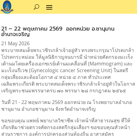
21 – 22 พฤษภาคม 2569 ออกหน่วย อ.ชานุมาน
อำนาจเจริญ
21 May 2026
พระบาทสมเด็จพระวชิรเกล้าเจ้าอยู่หัว ทรงพระกรุณาโปรดเกล้า
โปรดกระหม่อม ให้มูลนิธิกาญจนบารมี นำหน่วยคัดกรองมะเร็ง
เต้านมโดยเครื่องเอกซเรย์เต้านมเคลื่อนที่ (Mammogram) และ
มะเร็งนรีเวช (Gynecologic cancer Screening Unit) ในสตรี
กลุ่มเสี่ยงและด้อยโอกาส ๔ หน่วย ๔ ภาค ทั่วประเทศ
เฉลิมพระเกียรติ พระบาทสมเด็จพระวชิรเกล้าเจ้าอยู่หัวในโอกาส
เจริญพระชนมพรรษาครบ ๗๐ พรรษา ๒๘ กรกฎาคม ๒๕๖๕
วันที่ 21 - 22 พฤษภาคม 2569 ออกหน่วย ณ โรงพยาบาลอำเภอ
ชานุมาน อำเภอชานุมาน จังหวัดอำนาจเจริญ
ขอขอบคุณ แพทย์ พยาบาลวิชาชีพ เจ้าหน้าที่สาธารณสุข ที่ให้
เกียรติมาช่วยตรวจคัดกรองสตรีกลุ่มเสี่ยงฯ ขอขอบคุณหัวหน้า
ส่วนราชการ องค์การปกครองส่วนท้องถิ่น อาสาสมัคร