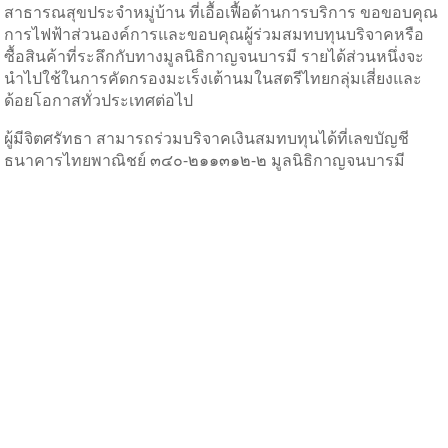
สาธารณสุขประจำหมู่บ้าน ที่เอื้อเฟื้อด้านการบริการ ขอขอบคุณ
การไฟฟ้าส่วนองค์การและขอบคุณผู้ร่วมสมทบทุนบริจาคหรือ
ซื้อสินค้าที่ระลึกกับทางมูลนิธิกาญจนบารมี รายได้ส่วนหนึ่งจะ
นำไปใช้ในการคัดกรองมะเร็งเต้านมในสตรีไทยกลุ่มเสี่ยงและ
ด้อยโอกาสทั่วประเทศต่อไป
ผู้มีจิตศรัทธา สามารถร่วมบริจาคเงินสมทบทุนได้ที่เลขบัญชี
ธนาคารไทยพาณิชย์ ๓๔๐-๒๑๑๓๑๒-๒ มูลนิธิกาญจนบารมี