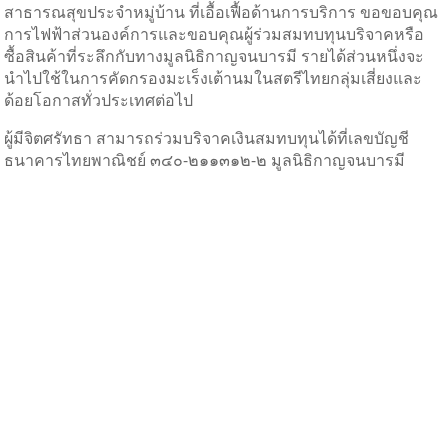
สาธารณสุขประจำหมู่บ้าน ที่เอื้อเฟื้อด้านการบริการ ขอขอบคุณ
การไฟฟ้าส่วนองค์การและขอบคุณผู้ร่วมสมทบทุนบริจาคหรือ
ซื้อสินค้าที่ระลึกกับทางมูลนิธิกาญจนบารมี รายได้ส่วนหนึ่งจะ
นำไปใช้ในการคัดกรองมะเร็งเต้านมในสตรีไทยกลุ่มเสี่ยงและ
ด้อยโอกาสทั่วประเทศต่อไป
ผู้มีจิตศรัทธา สามารถร่วมบริจาคเงินสมทบทุนได้ที่เลขบัญชี
ธนาคารไทยพาณิชย์ ๓๔๐-๒๑๑๓๑๒-๒ มูลนิธิกาญจนบารมี