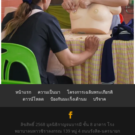
หน้าแรก
ความเป็นมา
โครงการเฉลิมพระเกียรติ
ดาวน์โหลด
ป้องกันมะเร็งเต้านม
บริจาค
ลิขสิทธิ์ 2568 มูลนิธิกาญจนบารมี ชั้น 8 อาคาร โรง
พยาบาลมหาวชิราลงกรณ 139 หมู่ 4 ถนนรังสิต-นครนายก