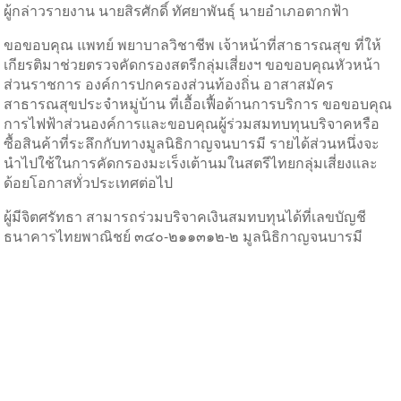
ผู้กล่าวรายงาน นายสิรศักดิ์ ทัศยาพันธุ์ นายอำเภอตากฟ้า
ขอขอบคุณ แพทย์ พยาบาลวิชาชีพ เจ้าหน้าที่สาธารณสุข ที่ให้
เกียรติมาช่วยตรวจคัดกรองสตรีกลุ่มเสี่ยงฯ ขอขอบคุณหัวหน้า
ส่วนราชการ องค์การปกครองส่วนท้องถิ่น อาสาสมัคร
สาธารณสุขประจำหมู่บ้าน ที่เอื้อเฟื้อด้านการบริการ ขอขอบคุณ
การไฟฟ้าส่วนองค์การและขอบคุณผู้ร่วมสมทบทุนบริจาคหรือ
ซื้อสินค้าที่ระลึกกับทางมูลนิธิกาญจนบารมี รายได้ส่วนหนึ่งจะ
นำไปใช้ในการคัดกรองมะเร็งเต้านมในสตรีไทยกลุ่มเสี่ยงและ
ด้อยโอกาสทั่วประเทศต่อไป
ผู้มีจิตศรัทธา สามารถร่วมบริจาคเงินสมทบทุนได้ที่เลขบัญชี
ธนาคารไทยพาณิชย์ ๓๔๐-๒๑๑๓๑๒-๒ มูลนิธิกาญจนบารมี