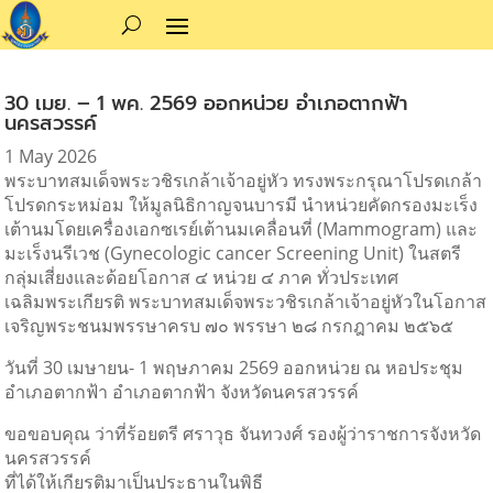
30 เมย. – 1 พค. 2569 ออกหน่วย อำเภอตากฟ้า
นครสวรรค์
1 May 2026
พระบาทสมเด็จพระวชิรเกล้าเจ้าอยู่หัว ทรงพระกรุณาโปรดเกล้า
โปรดกระหม่อม ให้มูลนิธิกาญจนบารมี นำหน่วยคัดกรองมะเร็ง
เต้านมโดยเครื่องเอกซเรย์เต้านมเคลื่อนที่ (Mammogram) และ
มะเร็งนรีเวช (Gynecologic cancer Screening Unit) ในสตรี
กลุ่มเสี่ยงและด้อยโอกาส ๔ หน่วย ๔ ภาค ทั่วประเทศ
เฉลิมพระเกียรติ พระบาทสมเด็จพระวชิรเกล้าเจ้าอยู่หัวในโอกาส
เจริญพระชนมพรรษาครบ ๗๐ พรรษา ๒๘ กรกฎาคม ๒๕๖๕
วันที่ 30 เมษายน- 1 พฤษภาคม 2569 ออกหน่วย ณ หอประชุม
อำเภอตากฟ้า อำเภอตากฟ้า จังหวัดนครสวรรค์
ขอขอบคุณ ว่าที่ร้อยตรี ศราวุธ จันทวงศ์ รองผู้ว่าราชการจังหวัด
นครสวรรค์
ที่ได้ให้เกียรติมาเป็นประธานในพิธี