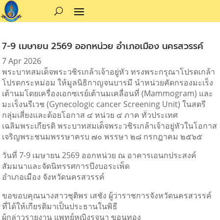
7-9 เมษายน 2569 ออกหน่วย อำเภอเมือง นครสวรรค์
7 Apr 2026
พระบาทสมเด็จพระวชิรเกล้าเจ้าอยู่หัว ทรงพระกรุณาโปรดเกล้า
โปรดกระหม่อม ให้มูลนิธิกาญจนบารมี นำหน่วยคัดกรองมะเร็ง
เต้านมโดยเครื่องเอกซเรย์เต้านมเคลื่อนที่ (Mammogram) และ
มะเร็งนรีเวช (Gynecologic cancer Screening Unit) ในสตรี
กลุ่มเสี่ยงและด้อยโอกาส ๔ หน่วย ๔ ภาค ทั่วประเทศ
เฉลิมพระเกียรติ พระบาทสมเด็จพระวชิรเกล้าเจ้าอยู่หัวในโอกาส
เจริญพระชนมพรรษาครบ ๗๐ พรรษา ๒๘ กรกฎาคม ๒๕๖๕
วันที่ 7-9 เมษายน 2569 ออกหน่วย ณ อาคารเอนกประสงค์
สัมมนาและจัดนิทรรศการบึงบอระเพ็ด
อำเภอเมือง จังหวัดนครสวรรค์
ขอขอบคุณนางสาวชุติพร เสชัง ผู้ว่าราชการจังหวัดนครสวรรค์
ที่ได้ให้เกียรติมาเป็นประธานในพิธี
ผู้กล่าวรายงาน แพทย์หญิงรจนา ขอนทอง