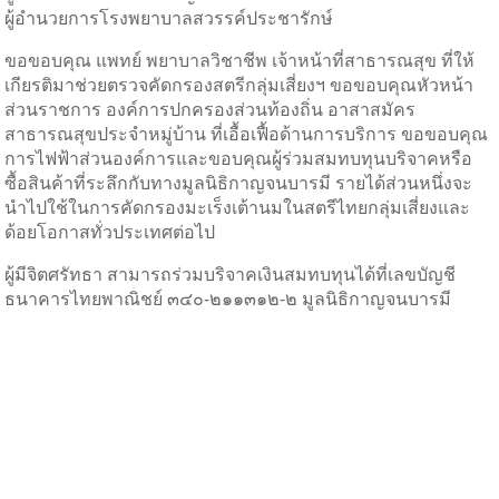
ผู้อำนวยการโรงพยาบาลสวรรค์ประชารักษ์
ขอขอบคุณ แพทย์ พยาบาลวิชาชีพ เจ้าหน้าที่สาธารณสุข ที่ให้
เกียรติมาช่วยตรวจคัดกรองสตรีกลุ่มเสี่ยงฯ ขอขอบคุณหัวหน้า
ส่วนราชการ องค์การปกครองส่วนท้องถิ่น อาสาสมัคร
สาธารณสุขประจำหมู่บ้าน ที่เอื้อเฟื้อด้านการบริการ ขอขอบคุณ
การไฟฟ้าส่วนองค์การและขอบคุณผู้ร่วมสมทบทุนบริจาคหรือ
ซื้อสินค้าที่ระลึกกับทางมูลนิธิกาญจนบารมี รายได้ส่วนหนึ่งจะ
นำไปใช้ในการคัดกรองมะเร็งเต้านมในสตรีไทยกลุ่มเสี่ยงและ
ด้อยโอกาสทั่วประเทศต่อไป
ผู้มีจิตศรัทธา สามารถร่วมบริจาคเงินสมทบทุนได้ที่เลขบัญชี
ธนาคารไทยพาณิชย์ ๓๔๐-๒๑๑๓๑๒-๒ มูลนิธิกาญจนบารมี