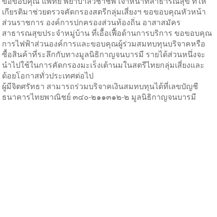
ขอขอบคุณ แพทย์ พยาบาลวิชาชีพ เจ้าหน้าที่สาธารณสุข ที่ให้
เกียรติมาช่วยตรวจคัดกรองสตรีกลุ่มเสี่ยงฯ ขอขอบคุณหัวหน้า
ส่วนราชการ องค์การปกครองส่วนท้องถิ่น อาสาสมัคร
สาธารณสุขประจำหมู่บ้าน ที่เอื้อเฟื้อด้านการบริการ ขอขอบคุณ
การไฟฟ้าส่วนองค์การและขอบคุณผู้ร่วมสมทบทุนบริจาคหรือ
ซื้อสินค้าที่ระลึกกับทางมูลนิธิกาญจนบารมี รายได้ส่วนหนึ่งจะ
นำไปใช้ในการคัดกรองมะเร็งเต้านมในสตรีไทยกลุ่มเสี่ยงและ
ด้อยโอกาสทั่วประเทศต่อไป
ผู้มีจิตศรัทธา สามารถร่วมบริจาคเงินสมทบทุนได้ที่เลขบัญชี
ธนาคารไทยพาณิชย์ ๓๔๐-๒๑๑๓๑๒-๒ มูลนิธิกาญจนบารมี