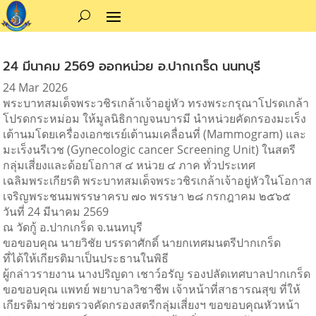
24 มีนาคม 2569 ออกหน่วย อ.ปากเกร็ด นนทบุรี
24 Mar 2026
พระบาทสมเด็จพระวชิรเกล้าเจ้าอยู่หัว ทรงพระกรุณาโปรดเกล้า
โปรดกระหม่อม ให้มูลนิธิกาญจนบารมี นำหน่วยคัดกรองมะเร็ง
เต้านมโดยเครื่องเอกซเรย์เต้านมเคลื่อนที่ (Mammogram) และ
มะเร็งนรีเวช (Gynecologic cancer Screening Unit) ในสตรี
กลุ่มเสี่ยงและด้อยโอกาส ๔ หน่วย ๔ ภาค ทั่วประเทศ
เฉลิมพระเกียรติ พระบาทสมเด็จพระวชิรเกล้าเจ้าอยู่หัวในโอกาส
เจริญพระชนมพรรษาครบ ๗๐ พรรษา ๒๘ กรกฎาคม ๒๕๖๕
วันที่ 24 มีนาคม 2569
ณ วัดกู้ อ.ปากเกร็ด จ.นนทบุรี
ขอขอบคุณ นายวิชัย บรรดาศักดิ์ นายกเทศมนตรีปากเกร็ด
ที่ได้ให้เกียรติมาเป็นประธานในพิธี
ผู้กล่าวรายงาน นางปริญดา เชาว์อรัญ รองปลัดเทศบาลปากเกร็ด
ขอขอบคุณ แพทย์ พยาบาลวิชาชีพ เจ้าหน้าที่สาธารณสุข ที่ให้
เกียรติมาช่วยตรวจคัดกรองสตรีกลุ่มเสี่ยงฯ ขอขอบคุณหัวหน้า