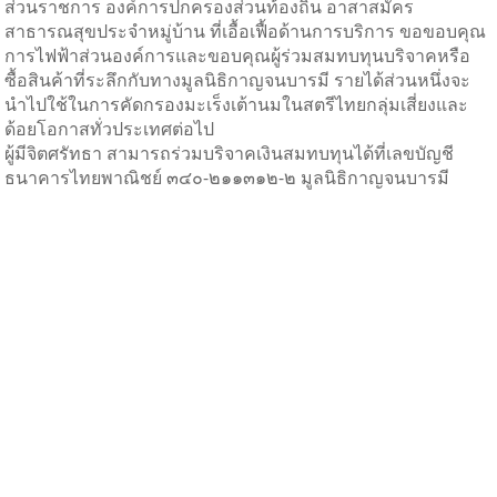
ส่วนราชการ องค์การปกครองส่วนท้องถิ่น อาสาสมัคร
สาธารณสุขประจำหมู่บ้าน ที่เอื้อเฟื้อด้านการบริการ ขอขอบคุณ
การไฟฟ้าส่วนองค์การและขอบคุณผู้ร่วมสมทบทุนบริจาคหรือ
ซื้อสินค้าที่ระลึกกับทางมูลนิธิกาญจนบารมี รายได้ส่วนหนึ่งจะ
นำไปใช้ในการคัดกรองมะเร็งเต้านมในสตรีไทยกลุ่มเสี่ยงและ
ด้อยโอกาสทั่วประเทศต่อไป
ผู้มีจิตศรัทธา สามารถร่วมบริจาคเงินสมทบทุนได้ที่เลขบัญชี
ธนาคารไทยพาณิชย์ ๓๔๐-๒๑๑๓๑๒-๒ มูลนิธิกาญจนบารมี