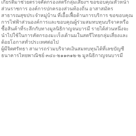
เกียรติมาช่วยตรวจคัดกรองสตรีกลุ่มเสี่ยงฯ ขอขอบคุณหัวหน้า
ส่วนราชการ องค์การปกครองส่วนท้องถิ่น อาสาสมัคร
สาธารณสุขประจำหมู่บ้าน ที่เอื้อเฟื้อด้านการบริการ ขอขอบคุณ
การไฟฟ้าส่วนองค์การและขอบคุณผู้ร่วมสมทบทุนบริจาคหรือ
ซื้อสินค้าที่ระลึกกับทางมูลนิธิกาญจนบารมี รายได้ส่วนหนึ่งจะ
นำไปใช้ในการคัดกรองมะเร็งเต้านมในสตรีไทยกลุ่มเสี่ยงและ
ด้อยโอกาสทั่วประเทศต่อไป
ผู้มีจิตศรัทธา สามารถร่วมบริจาคเงินสมทบทุนได้ที่เลขบัญชี
ธนาคารไทยพาณิชย์ ๓๔๐-๒๑๑๓๑๒-๒ มูลนิธิกาญจนบารมี