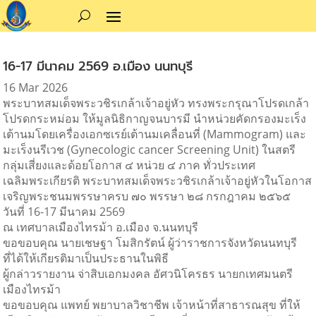
16-17 มีนาคม 2569 อ.เมือง นนทบุรี
16 Mar 2026
พระบาทสมเด็จพระวชิรเกล้าเจ้าอยู่หัว ทรงพระกรุณาโปรดเกล้า
โปรดกระหม่อม ให้มูลนิธิกาญจนบารมี นำหน่วยคัดกรองมะเร็ง
เต้านมโดยเครื่องเอกซเรย์เต้านมเคลื่อนที่ (Mammogram) และ
มะเร็งนรีเวช (Gynecologic cancer Screening Unit) ในสตรี
กลุ่มเสี่ยงและด้อยโอกาส ๔ หน่วย ๔ ภาค ทั่วประเทศ
เฉลิมพระเกียรติ พระบาทสมเด็จพระวชิรเกล้าเจ้าอยู่หัวในโอกาส
เจริญพระชนมพรรษาครบ ๗๐ พรรษา ๒๘ กรกฎาคม ๒๕๖๕
วันที่ 16-17 มีนาคม 2569
ณ เทศบาลเมืองไทรม้า อ.เมือง จ.นนทบุรี
ขอขอบคุณ นายเชษฐา โมสิกรัตน์ ผู้ว่าราชการจังหวัดนนทบุรี
ที่ได้ให้เกียรติมาเป็นประธานในพิธี
ผู้กล่าวรายงาน จ่าสิบเอกมงคล อัศวนิโครธร นายกเทศมนตรี
เมืองไทรม้า
ขอขอบคุณ แพทย์ พยาบาลวิชาชีพ เจ้าหน้าที่สาธารณสุข ที่ให้