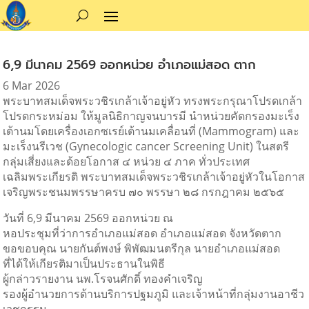
6,9 มีนาคม 2569 ออกหน่วย อำเภอแม่สอด ตาก
6 Mar 2026
พระบาทสมเด็จพระวชิรเกล้าเจ้าอยู่หัว ทรงพระกรุณาโปรดเกล้า
โปรดกระหม่อม ให้มูลนิธิกาญจนบารมี นำหน่วยคัดกรองมะเร็ง
เต้านมโดยเครื่องเอกซเรย์เต้านมเคลื่อนที่ (Mammogram) และ
มะเร็งนรีเวช (Gynecologic cancer Screening Unit) ในสตรี
กลุ่มเสี่ยงและด้อยโอกาส ๔ หน่วย ๔ ภาค ทั่วประเทศ
เฉลิมพระเกียรติ พระบาทสมเด็จพระวชิรเกล้าเจ้าอยู่หัวในโอกาส
เจริญพระชนมพรรษาครบ ๗๐ พรรษา ๒๘ กรกฎาคม ๒๕๖๕
วันที่ 6,9 มีนาคม 2569 ออกหน่วย ณ
หอประชุมที่ว่าการอำเภอแม่สอด อำเภอแม่สอด จังหวัดตาก
ขอขอบคุณ นายกันต์พงษ์ พิพัฒมนตรีกุล นายอำเภอแม่สอด
ที่ได้ให้เกียรติมาเป็นประธานในพิธี
ผู้กล่าวรายงาน นพ.โรจนศักดิ์ ทองคำเจริญ
รองผู้อำนวยการด้านบริการปฐมภูมิ และเจ้าหน้าที่กลุ่มงานอาชีว
เวชกรรม