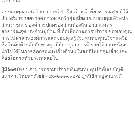
ขอขอบคุณ แพทย์ พยาบาลวิชาชีพ เจ้าหน้าที่สาธารณสุข ที่ให้
เกียรติมาช่วยตรวจคัดกรองสตรีกลุ่มเสี่ยงฯ ขอขอบคุณหัวหน้า
ส่วนราชการ องค์การปกครองส่วนท้องถิ่น อาสาสมัคร
สาธารณสุขประจำหมู่บ้าน ที่เอื้อเฟื้อด้านการบริการ ขอขอบคุณ
การไฟฟ้าส่วนองค์การและขอบคุณผู้ร่วมสมทบทุนบริจาคหรือ
ซื้อสินค้าที่ระลึกกับทางมูลนิธิกาญจนบารมี รายได้ส่วนหนึ่งจะ
นำไปใช้ในการคัดกรองมะเร็งเต้านมในสตรีไทยกลุ่มเสี่ยงและ
ด้อยโอกาสทั่วประเทศต่อไป
ผู้มีจิตศรัทธา สามารถร่วมบริจาคเงินสมทบทุนได้ที่เลขบัญชี
ธนาคารไทยพาณิชย์ ๓๔๐-๒๑๑๓๑๒-๒ มูลนิธิกาญจนบารมี