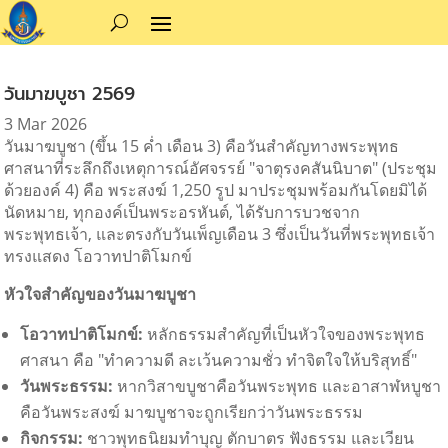
วันมาฆบูชา 2569
3 Mar 2026
วันมาฆบูชา (ขึ้น 15 ค่ำ เดือน 3) คือวันสำคัญทางพระพุทธ
ศาสนาที่ระลึกถึงเหตุการณ์อัศจรรย์ "จาตุรงคสันนิบาต" (ประชุม
ด้วยองค์ 4) คือ พระสงฆ์ 1,250 รูป มาประชุมพร้อมกันโดยมิได้
นัดหมาย, ทุกองค์เป็นพระอรหันต์, ได้รับการบวชจาก
พระพุทธเจ้า, และตรงกับวันเพ็ญเดือน 3 ซึ่งเป็นวันที่พระพุทธเจ้า
ทรงแสดง โอวาทปาติโมกข์
หัวใจสำคัญของวันมาฆบูชา
โอวาทปาติโมกข์:
หลักธรรมสำคัญที่เป็นหัวใจของพระพุทธ
ศาสนา คือ "ทำความดี ละเว้นความชั่ว ทำจิตใจให้บริสุทธิ์"
วันพระธรรม:
หากวิสาขบูชาคือวันพระพุทธ และอาสาฬหบูชา
คือวันพระสงฆ์ มาฆบูชาจะถูกเรียกว่าวันพระธรรม
กิจกรรม:
ชาวพุทธนิยมทำบุญ ตักบาตร ฟังธรรม และเวียน