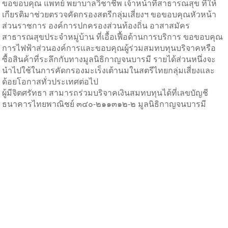
ขอขอบคุณ แพทย์ พยาบาลวิชาชีพ เจ้าหน้าที่สาธารณสุข ที่ให้
เกียรติมาช่วยตรวจคัดกรองสตรีกลุ่มเสี่ยงฯ ขอขอบคุณหัวหน้า
ส่วนราชการ องค์การปกครองส่วนท้องถิ่น อาสาสมัคร
สาธารณสุขประจำหมู่บ้าน ที่เอื้อเฟื้อด้านการบริการ ขอขอบคุณ
การไฟฟ้าส่วนองค์การและขอบคุณผู้ร่วมสมทบทุนบริจาคหรือ
ซื้อสินค้าที่ระลึกกับทางมูลนิธิกาญจนบารมี รายได้ส่วนหนึ่งจะ
นำไปใช้ในการคัดกรองมะเร็งเต้านมในสตรีไทยกลุ่มเสี่ยงและ
ด้อยโอกาสทั่วประเทศต่อไป
ผู้มีจิตศรัทธา สามารถร่วมบริจาคเงินสมทบทุนได้ที่เลขบัญชี
ธนาคารไทยพาณิชย์ ๓๔๐-๒๑๑๓๑๒-๒ มูลนิธิกาญจนบารมี