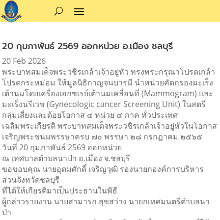
20 กุมภาพันธ์ 2569 ออกหน่วย อ.เมือง ชลบุรี
20 Feb 2026
พระบาทสมเด็จพระวชิรเกล้าเจ้าอยู่หัว ทรงพระกรุณาโปรดเกล้า
โปรดกระหม่อม ให้มูลนิธิกาญจนบารมี นำหน่วยคัดกรองมะเร็ง
เต้านมโดยเครื่องเอกซเรย์เต้านมเคลื่อนที่ (Mammogram) และ
มะเร็งนรีเวช (Gynecologic cancer Screening Unit) ในสตรี
กลุ่มเสี่ยงและด้อยโอกาส ๔ หน่วย ๔ ภาค ทั่วประเทศ
เฉลิมพระเกียรติ พระบาทสมเด็จพระวชิรเกล้าเจ้าอยู่หัวในโอกาส
เจริญพระชนมพรรษาครบ ๗๐ พรรษา ๒๘ กรกฎาคม ๒๕๖๕
วันที่ 20 กุมภาพันธ์ 2569 ออกหน่วย
ณ เทศบาลตำบลนาป่า อ.เมือง จ.ชลบุรี
ขอขอบคุณ นายอุดมศักดิ์ เจริญวุฒิ รองนายกองค์การบริหาร
ส่วนจังหวัดชลบุรี
ที่ได้ให้เกียรติมาเป็นประธานในพิธี
ผู้กล่าวรายงาน นายสามารถ สุขสว่าง นายกเทศมนตรีตำบลนา
ป่า