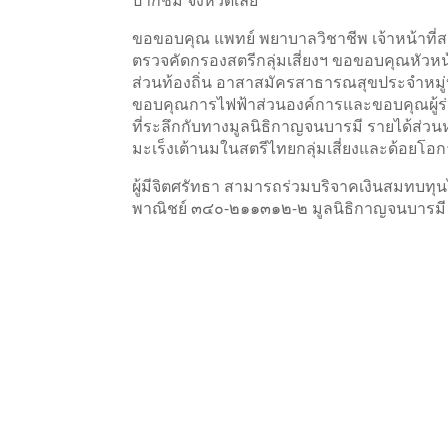
ปากชม จังหวัดเลย
ขอขอบคุณ แพทย์ พยาบาลวิชาชีพ เจ้าหน้าที่สา
ตรวจคัดกรองสตรีกลุ่มเสี่ยงฯ ขอขอบคุณหัว
ส่วนท้องถิ่น อาสาสมัครสาธารณสุขประจำหมู่บ้า
ขอบคุณการไฟฟ้าส่วนองค์การและขอบคุณผู้ร่
ที่ระลึกกับทางมูลนิธิกาญจนบารมี รายได้ส่ว
มะเร็งเต้านมในสตรีไทยกลุ่มเสี่ยงและด้อยโอ
ผู้มีจิตศรัทธา สามารถร่วมบริจาคเงินสมทบทุน
พาณิชย์ ๓๔๐-๒๑๑๓๑๒-๒ มูลนิธิกาญจนบารมี