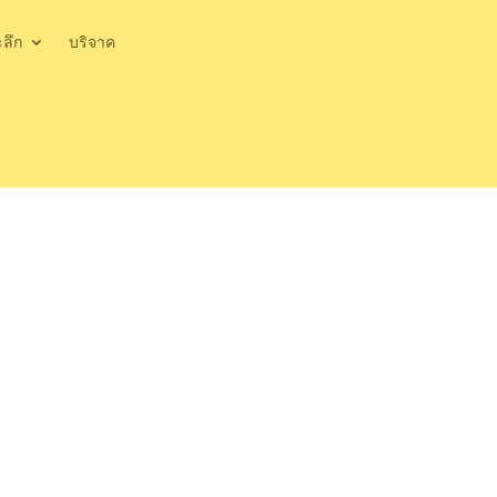
ะลึก
บริจาค