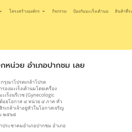
โครงสร้างองค์กร
กิจกรรม
ป้องกันมะเร็งเต้านม
สินค้าที่ร
กหน่วย อำเภอปากชม เลย
ระกรุณาโปรดเกล้าโปรด
กรองมะเร็งเต้านมโดยเครื่อง
มะเร็งนรีเวช (Gynecologic
ะด้อยโอกาส ๔ หน่วย ๔ ภาค ทั่ว
รเกล้าเจ้าอยู่หัวในโอกาสเจริญ
ม ๒๕๖๕
ศาลาประชาคมอำเภอปากชม อำเภอ