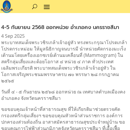
4-5 กันยายน 2568 ออกหน่วย อำเภอคง นครราชสีมา
4 Sep 2025
พระบาทสมเด็จพระวชิรเกล้าเจ้าอยู่หัว ทรงพระกรุณาโปรดเกล้า
โปรดกระหม่อม ให้มูลนิธิกาญจนบารมี นำหน่วยคัดกรองมะเร็ง
เต้านมโดยเครื่องเอกซเรย์เต้านมเคลื่อนที่ (Mammogram)
ใน
สตรีกลุ่มเสี่ยงและด้อยโอกาส ๔ หน่วย ๔ ภาค ทั่วประเทศ
เฉลิมพระเกียรติ พระบาทสมเด็จพระวชิรเกล้าเจ้าอยู่หัว ใน
โอกาสเจริญพระชนมพรรษาครบ ๗๐ พรรษา ๒๘ กรกฎาคม
๒๕๖๕
วันที่ ๔ - ๕ กันยายน ๒๕๖๘ ออกหน่วย ณ เทศบาลตำบลเมืองคง
อำเภอคง จังหวัดนครราชสีมา
ขอขอบคุณเจ้าหน้าที่สาธารณสุข ที่ให้เกียรติมาช่วยตรวจคัด
กรองสตรีกลุ่มเสี่ยงฯ ขอขอบคุณหัวหน้าส่วนราชการ องค์การ
ปกครองส่วนท้องถิ่น อาสาสมัครสาธารณสุขประจำหมู่บ้าน ขอ
ขอบคุณการไฟฟ้าส่วนภูมิภาคจังหวัดนครราชสีมา ที่เอื้อเฟื้อ