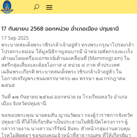
17 กันยายน 2568 ออกหน่วย อำเภอเมือง ปทุมธานี
17 Sep 2025
พระบาทสมเด็จพระวชิรเกล้าเจ้าอยู่หัว ทรงพระกรุณาโปรดเกล้า
โปรดกระหม่อม ให้มูลนิธิกาญจนบารมี นำหน่วยคัดกรองมะเร็ง
เต้านมโดยเครื่องเอกซเรย์เต้านมเคลื่อนที่ (Mammogram)
ใน
สตรีกลุ่มเสี่ยงและด้อยโอกาส ๔ หน่วย ๔ ภาค ทั่วประเทศ
เฉลิมพระเกียรติ พระบาทสมเด็จพระวชิรเกล้าเจ้าอยู่หัว ใน
โอกาสเจริญพระชนมพรรษาครบ ๗๐ พรรษา ๒๘ กรกฎาคม
๒๕๖๕
วันที่ ๑๗ กันยายน ๒๕๖๘ ออกหน่วย ณ โรงเรียนหอวัง อำเภอ
เมือง จังหวัดปทุมธานี
ขอขอบพระคุณ นายคมสัน ญาณวัฒนา รองผู้ว่าราชการจังหวัด
ปทุมธานี ที่ได้ให้เกียรติมาเป็นประธานในพิธีเปิดโครงการฯ ผู้
กล่าวรายงาน นางสาวนารีรัตน์ จันทะ หัวหน้ากลุ่มงานควบคุม
โรคไม่ติดต่อฯ ขอขอบคุณเจ้าหน้าที่สาธารณสุข ที่ให้เกียรติมา