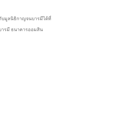
ับมูลนิธิกาญจนบารมีได้ที่
บารมี ธนาคารออมสิน