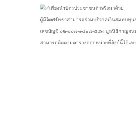
เพียงนำบัตรประชาชนตัวจริงมาด้วย
ผู้มีจิตศรัทธาสามารถร่วมบริจาคเงินสมทบทุนก
เลขบัญชี ๐๒-๐๐๗-๑๘๑๗-๕๕๓ มูลนิธิกาญจน
สามารถติดตามตารางออกหน่วยที่ลิงก์นี้ได้เลย