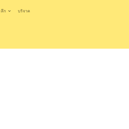
ะลึก
บริจาค