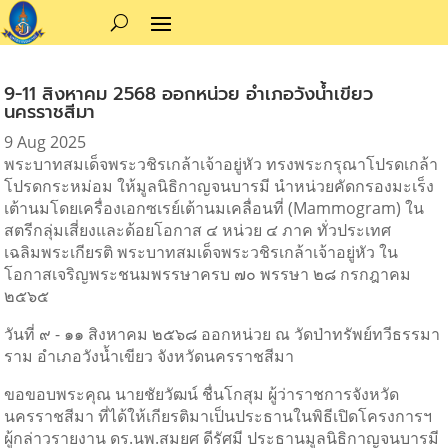
9-11 สิงหาคม 2568 ออกหน่วย อำเภอวังน้ำเขียว
นครราชสีมา
9 Aug 2025
พระบาทสมเด็จพระวชิรเกล้าเจ้าอยู่หัว ทรงพระกรุณาโปรดเกล้า
โปรดกระหม่อม ให้มูลนิธิกาญจนบารมี นำหน่วยคัดกรองมะเร็ง
เต้านมโดยเครื่องเอกซเรย์เต้านมเคลื่อนที่ (Mammogram)
ใน
สตรีกลุ่มเสี่ยงและด้อยโอกาส ๔ หน่วย ๔ ภาค ทั่วประเทศ
เฉลิมพระเกียรติ พระบาทสมเด็จพระวชิรเกล้าเจ้าอยู่หัว ใน
โอกาสเจริญพระชนมพรรษาครบ ๗๐ พรรษา ๒๘ กรกฎาคม
๒๕๖๕
วันที่ ๙ - ๑๑ สิงหาคม ๒๕๖๘ ออกหน่วย ณ วัดป่าทรัพย์ทวีธรรมา
ราม อำเภอวังน้ำเขียว จังหวัดนครราชสีมา
ขอขอบพระคุณ นายชัยวัฒน์ ชื่นโกสุม ผู้ว่าราชการจังหวัด
นครราชสีมา ที่ได้ให้เกียรติมาเป็นประธานในพิธีเปิดโครงการฯ
ผู้กล่าวรายงาน ดร.นพ.สมยศ ดีรัศมี ประธานมูลนิธิกาญจนบารมี