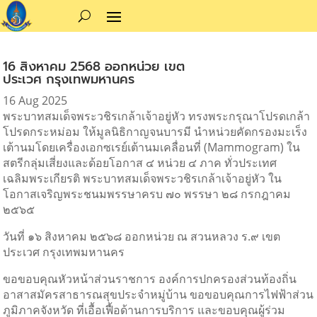
16 สิงหาคม 2568 ออกหน่วย เขต
ประเวศ กรุงเทพมหานคร
16 Aug 2025
พระบาทสมเด็จพระวชิรเกล้าเจ้าอยู่หัว ทรงพระกรุณาโปรดเกล้า
โปรดกระหม่อม ให้มูลนิธิกาญจนบารมี นำหน่วยคัดกรองมะเร็ง
เต้านมโดยเครื่องเอกซเรย์เต้านมเคลื่อนที่ (Mammogram)
ใน
สตรีกลุ่มเสี่ยงและด้อยโอกาส ๔ หน่วย ๔ ภาค ทั่วประเทศ
เฉลิมพระเกียรติ พระบาทสมเด็จพระวชิรเกล้าเจ้าอยู่หัว ใน
โอกาสเจริญพระชนมพรรษาครบ ๗๐ พรรษา ๒๘ กรกฎาคม
๒๕๖๕
วันที่ ๑๖ สิงหาคม ๒๕๖๘ ออกหน่วย ณ สวนหลวง ร.๙ เขต
ประเวศ กรุงเทพมหานคร
ขอขอบคุณหัวหน้าส่วนราชการ องค์การปกครองส่วนท้องถิ่น
อาสาสมัครสาธารณสุขประจำหมู่บ้าน ขอขอบคุณการไฟฟ้าส่วน
ภูมิภาคจังหวัด ที่เอื้อเฟื้อด้านการบริการ และขอบคุณผู้ร่วม