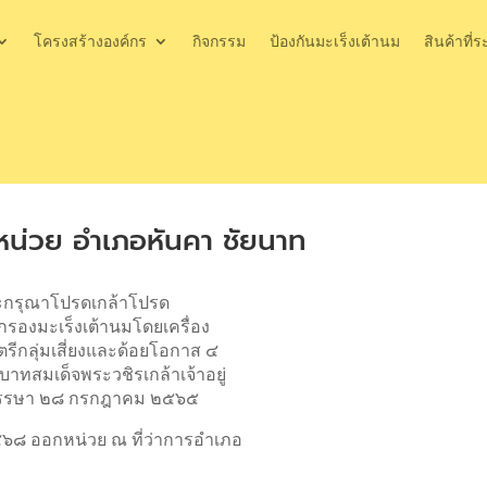
โครงสร้างองค์กร
กิจกรรม
ป้องกันมะเร็งเต้านม
สินค้าที่ร
น่วย อำเภอหันคา ชัยนาท
ระกรุณาโปรดเกล้าโปรด
กรองมะเร็งเต้านมโดยเครื่อง
รีกลุ่มเสี่ยงและด้อยโอกาส ๔
บาทสมเด็จพระวชิรเกล้าเจ้าอยู่
พรรษา ๒๘ กรกฎาคม ๒๕๖๕
๖๘ ออกหน่วย ณ ที่ว่าการอำเภอ