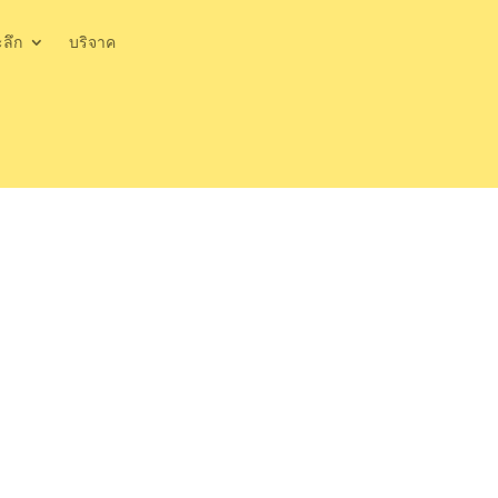
ะลึก
บริจาค