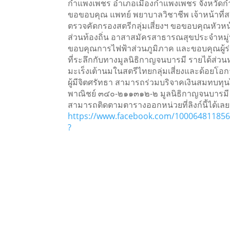
กำแพงเพชร อำเภอเมืองกำแพงเพชร จังหวัด
ขอขอบคุณ แพทย์ พยาบาลวิชาชีพ เจ้าหน้าที่สา
ตรวจคัดกรองสตรีกลุ่มเสี่ยงฯ ขอขอบคุณหัว
ส่วนท้องถิ่น อาสาสมัครสาธารณสุขประจำหมู่บ้า
ขอบคุณการไฟฟ้าส่วนภูมิภาค และขอบคุณผู้ร่
ที่ระลึกกับทางมูลนิธิกาญจนบารมี รายได้ส่ว
มะเร็งเต้านมในสตรีไทยกลุ่มเสี่ยงและด้อยโอ
ผู้มีจิตศรัทธา สามารถร่วมบริจาคเงินสมทบทุน
พาณิชย์ ๓๔๐-๒๑๑๓๑๒-๒ มูลนิธิกาญจนบารมี
สามารถติดตามตารางออกหน่วยที่ลิงก์นี้ได้เลย
https://www.facebook.com/100064811856
?