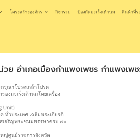
โครงสร้างองค์กร
กิจกรรม
ป้องกันมะเร็งเต้านม
สินค้าที่ร
น่วย อำเภอเมืองกำแพงเพชร กำแพงเพช
ระกรุณาโปรดเกล้าโปรด
กรองมะเร็งเต้านมโดยเครื่อง
g Unit)
ค ทั่วประเทศ เฉลิมพระเกียรติ
อกาสเจริญพระชนมพรรษาครบ ๗๐
ญ่ศูนย์ราชการจังหวัด