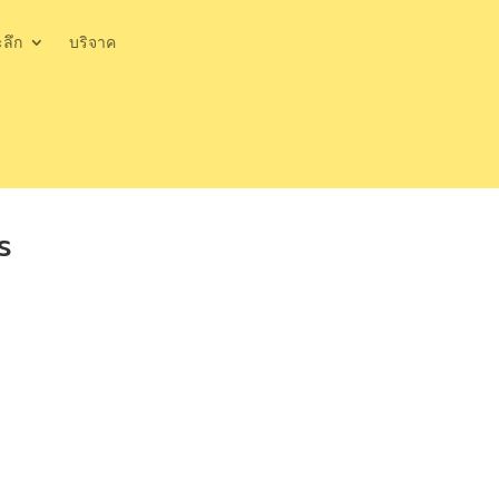
ะลึก
บริจาค
ร