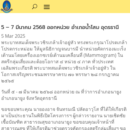
5 – 7 มีนาคม 2568 ออกหน่วย อำเภอน้ำโสม อุดรธานี
5 Mar 2025
พระบาทสมเด็จพระวชิรเกล้าเจ้าอยู่หัว ทรงพระกรุณาโปรดเกล้า
โปรดกระหม่อม ให้มูลนิธิกาญจนบารมี นำหน่วยคัดกรองมะเร็ง
เต้านมโดยเครื่องเอกซเรย์เต้านมเคลื่อนที่ (Mammogram)
ใน
สตรีกลุ่มเสี่ยงและด้อยโอกาส ๔ หน่วย ๔ ภาค ทั่วประเทศ
เฉลิมพระเกียรติ พระบาทสมเด็จพระวชิรเกล้าเจ้าอยู่หัว ใน
โอกาสเจริญพระชนมพรรษาครบ ๗๐ พรรษา ๒๘ กรกฎาคม
๒๕๖๕
วันที่ ๕ - ๗ มีนาคม ๒๕๖๘ ออกหน่วย ณ ที่ว่าการอำเภอนายูง
อำเภอนายูง จังหวัดอุดรธานี
ขอขอบพระคุณ นายองอาจ จันทรมณี ปลัดอาวุโส ที่ได้ให้เกียรติ
มาเป็นประธานในพิธีเปิดโครงการฯ ผู้กล่าวรายงาน นายเชิดชัย
เชื้อบัณฑิต สาธารณสุขอาเภอนายูง ขอขอบคุณเจ้าหน้าที่
สาธารณสุข ที่ให้เกียรติมาช่วยตรวจคัดกรองสตรีกลุ่มเสี่ยงฯ ขอ