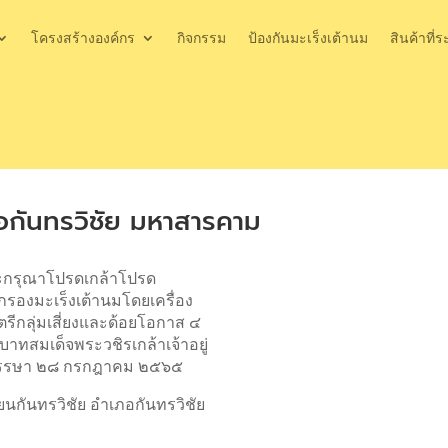
โครงสร้างองค์กร
กิจกรรม
ป้องกันมะเร็งเต้านม
สินค้าที่ร
อกันทรวิชัย มหาสารคาม
ระกรุณาโปรดเกล้าโปรด
กรองมะเร็งเต้านมโดยเครื่อง
รีกลุ่มเสี่ยงและด้อยโอกาส ๔
บาทสมเด็จพระวชิรเกล้าเจ้าอยู่
พรรษา ๒๘ กรกฎาคม ๒๕๖๕
ยนกันทรวิชัย อำเภอกันทรวิชัย