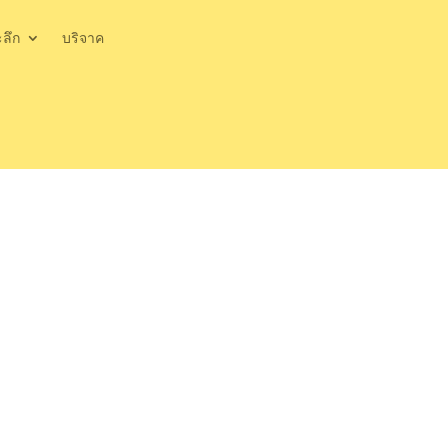
ะลึก
บริจาค