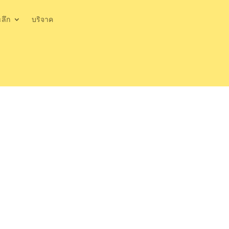
ะลึก
บริจาค