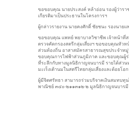
ขอขอบคุณ นายประสงค์ หล้าอ่อน รองผู้ว่าราชกา
เกียรติมาเป็นประธานในโครงการฯ
ผู้กล่าวรายงาน นายคงศักดิ์ ชัยชนะ รองนายแ
ขอขอบคุณ แพทย์ พยาบาลวิชาชีพ เจ้าหน้าที่สา
ตรวจคัดกรองสตรีกลุ่มเสี่ยงฯ ขอขอบคุณหัว
ส่วนท้องถิ่น อาสาสมัครสาธารณสุขประจำหมู่บ้า
ขอบคุณการไฟฟ้าส่วนภูมิภาค และขอบคุณผู้ร่
ที่ระลึกกับทางมูลนิธิกาญจนบารมี รายได้ส่ว
มะเร็งเต้านมในสตรีไทยกลุ่มเสี่ยงและด้อยโอ
ผู้มีจิตศรัทธา สามารถร่วมบริจาคเงินสมทบทุน
พาณิชย์ ๓๔๐-๒๑๑๓๑๒-๒ มูลนิธิกาญจนบารมี