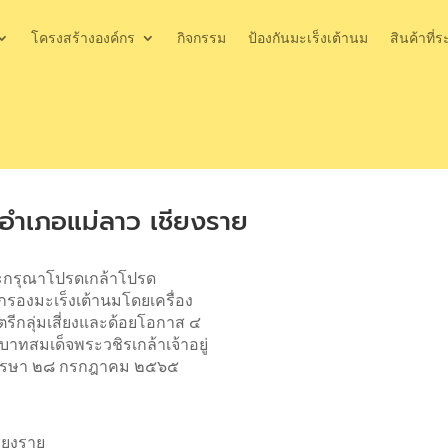
โครงสร้างองค์กร
กิจกรรม
ป้องกันมะเร็งเต้านม
สินค้าที่ร
อำเภอแม่ลาว เชียงราย
ระกรุณาโปรดเกล้าโปรด
กรองมะเร็งเต้านมโดยเครื่อง
รีกลุ่มเสี่ยงและด้อยโอกาส ๔
บาทสมเด็จพระวชิรเกล้าเจ้าอยู่
รรษา ๒๘ กรกฎาคม ๒๕๖๕
ียงราย