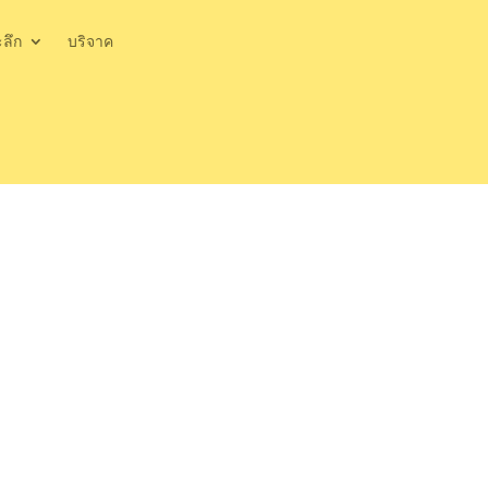
ะลึก
บริจาค