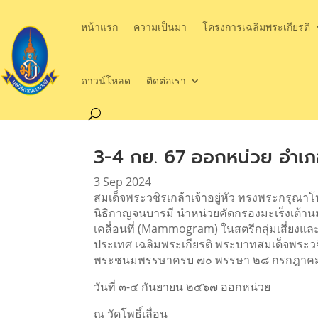
หน้าแรก
ความเป็นมา
โครงการเฉลิมพระเกียรติ
ดาวน์โหลด
ติดต่อเรา
3-4 กย. 67 ออกหน่วย อำเภอ
3 Sep 2024
สมเด็จพระวชิรเกล้าเจ้าอยู่หัว ทรงพระกรุณา
นิธิกาญจนบารมี นำหน่วยคัดกรองมะเร็งเต้านม
เคลื่อนที่ (Mammogram) ในสตรีกลุ่มเสี่ยงแล
ประเทศ เฉลิมพระเกียรติ พระบาทสมเด็จพระวชิ
พระชนมพรรษาครบ ๗๐ พรรษา ๒๘ กรกฎาค
วันที่ ๓-๔ กันยายน ๒๕๖๗ ออกหน่วย
ณ วัดโพธิ์เลื่อน