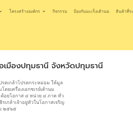
โครงสร้างองค์กร
กิจกรรม
ป้องกันมะเร็งเต้านม
สินค้าที่ร
เมืองปทุมธานี จังหวัดปทุมธานี
โปรดเกล้าโปรดกระหม่อม ให้มูล
โดยเครื่องเอกซเรย์เต้านม
ะด้อยโอกาส ๔ หน่วย ๔ ภาค ทั่ว
รเกล้าเจ้าอยู่หัวในโอกาสเจริญ
ม ๒๕๖๕