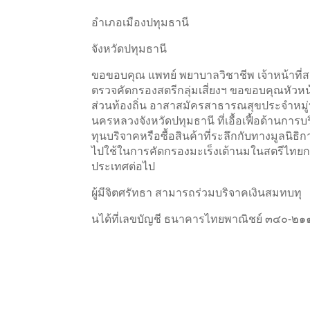
อำเภอเมืองปทุมธานี
จังหวัดปทุมธานี
ขอขอบคุณ แพทย์ พยาบาลวิชาชีพ เจ้าหน้าที่สา
ตรวจคัดกรองสตรีกลุ่มเสี่ยงฯ ขอขอบคุณหัว
ส่วนท้องถิ่น อาสาสมัครสาธารณสุขประจำหมู
นครหลวงจังหวัดปทุมธานี ที่เอื้อเฟื้อด้านกา
ทุนบริจาคหรือซื้อสินค้าที่ระลึกกับทางมูลนิธ
ไปใช้ในการคัดกรองมะเร็งเต้านมในสตรีไทยกลุ
ประเทศต่อไป
ผู้มีจิตศรัทธา สามารถร่วมบริจาคเงินสมทบทุ
นได้ที่เลขบัญชี ธนาคารไทยพาณิชย์ ๓๔๐-๒๑