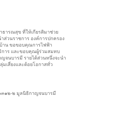
ธารณสุข ที่ให้เกียรติมาช่วย
หน้าส่วนราชการ องค์การปกครอง
่บ้าน ขอขอบคุณการไฟฟ้า
รบริการ และขอบคุณผู้ร่วมสมทบ
ิกาญจนบารมี รายได้ส่วนหนึ่งจะนำ
่มเสี่ยงและด้อยโอกาสทั่ว
๑๓๑๒-๒ มูลนิธิกาญจนบารมี