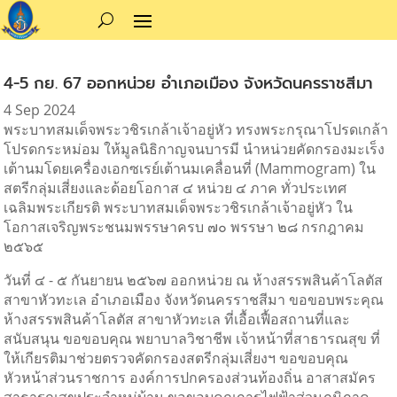
4-5 กย. 67 ออกหน่วย อำเภอเมือง จังหวัดนครราชสีมา
4 Sep 2024
พระบาทสมเด็จพระวชิรเกล้าเจ้าอยู่หัว ทรงพระกรุณาโปรดเกล้า
โปรดกระหม่อม ให้มูลนิธิกาญจนบารมี นำหน่วยคัดกรองมะเร็ง
เต้านมโดยเครื่องเอกซเรย์เต้านมเคลื่อนที่ (Mammogram) ใน
สตรีกลุ่มเสี่ยงและด้อยโอกาส ๔ หน่วย ๔ ภาค ทั่วประเทศ
เฉลิมพระเกียรติ พระบาทสมเด็จพระวชิรเกล้าเจ้าอยู่หัว ใน
โอกาสเจริญพระชนมพรรษาครบ ๗๐ พรรษา ๒๘ กรกฎาคม
๒๕๖๕
วันที่ ๔ - ๕ กันยายน ๒๕๖๗ ออกหน่วย ณ ห้างสรรพสินค้าโลตัส
สาขาหัวทะเล อำเภอเมือง จังหวัดนครราชสีมา ขอขอบพระคุณ
ห้างสรรพสินค้าโลตัส สาขาหัวทะเล
ที่เอื้อเฟื้อสถานที่และ
สนับสนุน ขอขอบคุณ พยาบาลวิชาชีพ เจ้าหน้าที่สาธารณสุข ที่
ให้เกียรติมาช่วยตรวจคัดกรองสตรีกลุ่มเสี่ยงฯ ขอขอบคุณ
หัวหน้าส่วนราชการ องค์การปกครองส่วนท้องถิ่น อาสาสมัคร
สาธารณสุขประจำหมู่บ้าน ขอขอบคุณการไฟฟ้าส่วนภูมิภาค