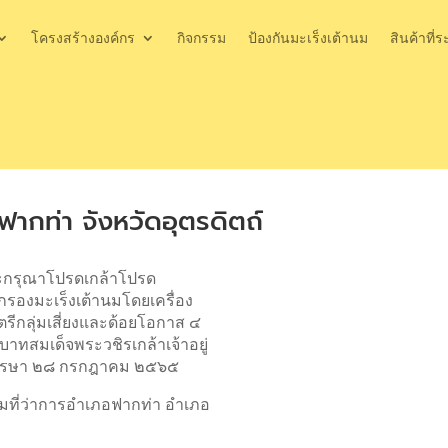
โครงสร้างองค์กร
กิจกรรม
ป้องกันมะเร็งเต้านม
สินค้าที่ร
ากท่า จังหวัดอุตรดิตถ์
ระกรุณาโปรดเกล้าโปรด
กรองมะเร็งเต้านมโดยเครื่อง
รีกลุ่มเสี่ยงและด้อยโอกาส ๔
บาทสมเด็จพระวชิรเกล้าเจ้าอยู่
รรษา ๒๘ กรกฎาคม ๒๕๖๕
ุมที่ว่าการอำเภอฟากท่า อำเภอ