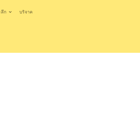
ะลึก
บริจาค