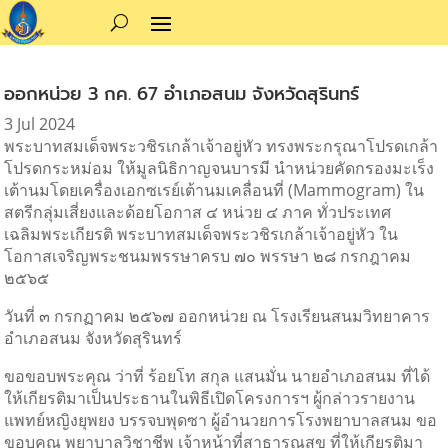
ออกหน่วย 3 กค. 67 อำเภอสนม จังหวัดสุรินทร์
3 Jul 2024
พระบาทสมเด็จพระวชิรเกล้าเจ้าอยู่หัว ทรงพระกรุณาโปรดเกล้า
โปรดกระหม่อม ให้มูลนิธิกาญจนบารมี นำหน่วยคัดกรองมะเร็ง
เต้านมโดยเครื่องเอกซเรย์เต้านมเคลื่อนที่ (Mammogram) ใน
สตรีกลุ่มเสี่ยงและด้อยโอกาส ๔ หน่วย ๔ ภาค ทั่วประเทศ
เฉลิมพระเกียรติ พระบาทสมเด็จพระวชิรเกล้าเจ้าอยู่หัว ใน
โอกาสเจริญพระชนมพรรษาครบ ๗๐ พรรษา ๒๘ กรกฎาคม
๒๕๖๕
วันที่ ๓ กรกฏาคม ๒๕๖๗ ออกหน่วย ณ โรงเรียนสนมวิทยาคาร
อำเภอสนม จังหวัดสุรินทร์
ขอขอบพระคุณ ว่าที่ ร้อยโท สกุล แสนมั่น นายอำเภอสนม
ที่ได้
ให้เกียรติมาเป็นประธานในพิธีเปิดโครงการฯ ผู้กล่าวรายงาน
แพทย์หญิงยุพยง บรรจบพุดซา ผู้อำนวยการโรงพยาบาลสนม ขอ
ขอบคุณ พยาบาลวิชาชีพ เจ้าหน้าที่สาธารณสุข ที่ให้เกียรติมา