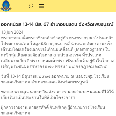
ออกหน่วย 13-14 มิย. 67 อำเภอชนแดน จังหวัดเพชรบูรณ์
13 Jun 2024
พระบาทสมเด็จพระวชิรเกล้าเจ้าอยู่หัว ทรงพระกรุณาโปรดเกล้า
โปรดกระหม่อม ให้มูลนิธิกาญจนบารมี นำหน่วยคัดกรองมะเร็ง
เต้านมโดยเครื่องเอกซเรย์เต้านมเคลื่อนที่ (Mammogram) ใน
สตรีกลุ่มเสี่ยงและด้อยโอกาส ๔ หน่วย ๔ ภาค ทั่วประเทศ
เฉลิมพระเกียรติ พระบาทสมเด็จพระวชิรเกล้าเจ้าอยู่หัวในโอกาส
เจริญพระชนมพรรษาครบ ๗๐ พรรษา ๒๘ กรกฎาคม ๒๕๖๕
วันที่ 13-14 มิถุนายน ๒๕๖๗ ออกหน่วย ณ หอประชุมโรงเรียน
ชนแดนวิทยาคม อำเภอชนแดน จังหวัดเพชรบูรณ์
ขอขอบพระคุณ นายนาวิน สังฆมาตร นายอำเภอชนแดน
ที่ได้ให้
เกียรติมาเป็นประธานในพิธีเปิดโครงการฯ
ผู้กล่าวรายงาน นายสุรศักดิ์ จันทร์เกตุ ผู้อำนวยการโรงเรียน
ชนแดนวิทยาคม