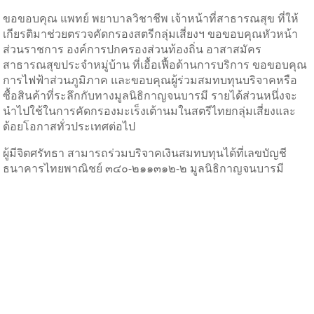
ขอขอบคุณ แพทย์ พยาบาลวิชาชีพ เจ้าหน้าที่สาธารณสุข ที่ให้
เกียรติมาช่วยตรวจคัดกรองสตรีกลุ่มเสี่ยงฯ ขอขอบคุณหัวหน้า
ส่วนราชการ องค์การปกครองส่วนท้องถิ่น อาสาสมัคร
สาธารณสุขประจำหมู่บ้าน ที่เอื้อเฟื้อด้านการบริการ ขอขอบคุณ
การไฟฟ้าส่วนภูมิภาค และขอบคุณผู้ร่วมสมทบทุนบริจาคหรือ
ซื้อสินค้าที่ระลึกกับทางมูลนิธิกาญจนบารมี รายได้ส่วนหนึ่งจะ
นำไปใช้ในการคัดกรองมะเร็งเต้านมในสตรีไทยกลุ่มเสี่ยงและ
ด้อยโอกาสทั่วประเทศต่อไป
ผู้มีจิตศรัทธา สามารถร่วมบริจาคเงินสมทบทุนได้ที่เลขบัญชี
ธนาคารไทยพาณิชย์ ๓๔๐-๒๑๑๓๑๒-๒ มูลนิธิกาญจนบารมี