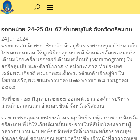
ออกหน่วย 24-25 มิย. 67 อำเภอขุขันธ์ จังหวัดศรีสะเกษ
24 Jun 2024
พระบาทสมเด็จพระวชิรเกล้าเจ้าอยู่หัว ทรงพระกรุณาโปรดเกล้า
โปรดกระหม่อม ให้มูลนิธิกาญจนบารมี นำหน่วยคัดกรองมะเร็ง
เต้านมโดยเครื่องเอกซเรย์เต้านมเคลื่อนที่ (Mammogram) ใน
สตรีกลุ่มเสี่ยงและด้อยโอกาส ๔ หน่วย ๔ ภาค ทั่วประเทศ
เฉลิมพระเกียรติ พระบาทสมเด็จพระวชิรเกล้าเจ้าอยู่หัว ใน
โอกาสเจริญพระชนมพรรษาครบ ๗๐ พรรษา ๒๘ กรกฎาคม
๒๕๖๕
วันที่ ๒๔ - ๒๕ มิถุนายน ๒๕๖๗ ออกหน่วย ณ องค์การบริหาร
ส่วนตำบลกฤษณา อำเภอขุขันธ์ จังหวัดศรีสะเกษ
ขอขอบพระคุณ นายชัยยงค์ เมธาสุรวิทย์
รองผู้ว่าราชการจังหวัด
ศรีสะเกษ ที่ได้ให้เกียรติมาเป็นประธานในพิธีเปิดโครงการฯ ผู้
กล่าวรายงาน นายพงษ์ธร จันทร์สวัสดิ์ นายแพทย์สาธารณสุข
อำเภอขุขันธ์ ขอขอบคุณ พยาบาลวิชาชีพ เจ้าหน้าที่สาธารณสุข