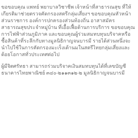
ขอขอบคุณ แพทย์ พยาบาลวิชาชีพ เจ้าหน้าที่สาธารณสุข ที่ให้
เกียรติมาช่วยตรวจคัดกรองสตรีกลุ่มเสี่ยงฯ ขอขอบคุณหัวหน้า
ส่วนราชการ องค์การปกครองส่วนท้องถิ่น อาสาสมัคร
สาธารณสุขประจำหมู่บ้าน ที่เอื้อเฟื้อด้านการบริการ ขอขอบคุณ
การไฟฟ้าส่วนภูมิภาค และขอบคุณผู้ร่วมสมทบทุนบริจาคหรือ
ซื้อสินค้าที่ระลึกกับทางมูลนิธิกาญจนบารมี รายได้ส่วนหนึ่งจะ
นำไปใช้ในการคัดกรองมะเร็งเต้านมในสตรีไทยกลุ่มเสี่ยงและ
ด้อยโอกาสทั่วประเทศต่อไป
ผู้มีจิตศรัทธา สามารถร่วมบริจาคเงินสมทบทุนได้ที่เลขบัญชี
ธนาคารไทยพาณิชย์ ๓๔๐-๒๑๑๓๑๒-๒ มูลนิธิกาญจนบารมี