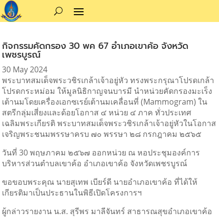
กิจกรรมคัดกรอง 30 พค 67 อำเภอเขาค้อ จังหวัด
เพชรบูรณ์
30 May 2024
พระบาทสมเด็จพระวชิรเกล้าเจ้าอยู่หัว ทรงพระกรุณาโปรดเกล้า
โปรดกระหม่อม ให้มูลนิธิกาญจนบารมี นำหน่วยคัดกรองมะเร็ง
เต้านมโดยเครื่องเอกซเรย์เต้านมเคลื่อนที่ (Mammogram) ใน
สตรีกลุ่มเสี่ยงและด้อยโอกาส ๔ หน่วย ๔ ภาค ทั่วประเทศ
เฉลิมพระเกียรติ พระบาทสมเด็จพระวชิรเกล้าเจ้าอยู่หัวในโอกาส
เจริญพระชนมพรรษาครบ ๗๐ พรรษา ๒๘ กรกฎาคม ๒๕๖๕
วันที่ 30 พฤษภาคม ๒๕๖๗ ออกหน่วย ณ หอประชุมองค์การ
บริหารส่วนตำบลเขาค้อ อำเภอเขาค้อ จังหวัดเพชรบูรณ์
ขอขอบพระคุณ นายสุเทพ เบียร์ดี นายอำเภอเขาค้อ
ที่ได้ให้
เกียรติมาเป็นประธานในพิธีเปิดโครงการฯ
ผู้กล่าวรายงาน น.ส. สุรีพร มาลีจันทร์ สาธารณสุขอำเภอเขาค้อ