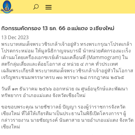
กิจกรรมคัดกรอง 13 ธค. 66 อ.แม่แตง จ.เชียงใหม่
13 Dec 2023
พระบาทสมเด็จพระวชิรเกล้าเจ้าอยู่หัว ทรงพระกรุณาโปรดเกล้า
โปรดกระหม่อม ให้มูลนิธิกาญจนบารมี นำหน่วยคัดกรองมะเร็ง
เต้านมโดยเครื่องเอกซเรย์เต้านมเคลื่อนที่ (Mammogram) ใน
สตรีกลุ่มเสี่ยงและด้อยโอกาส ๔ หน่วย ๔ ภาค ทั่วประเทศ
เฉลิมพระเกียรติ พระบาทสมเด็จพระวชิรเกล้าเจ้าอยู่หัวในโอกาส
เจริญพระชนมพรรษาครบ ๗๐ พรรษา ๒๘ กรกฎาคม ๒๕๖๕
วันที่ ๑๓ ธันวาคม ๒๕๖๖ ออกหน่วย ณ ศูนย์อนุรักษ์และพัฒนา
ทรัพยากร อำเภอแม่แตง จังหวัดเชียงใหม่
ขอขอบพระคุณ นายชัชวาลย์ ปัญญา รองผู้ว่าราชการจังหวัด
เชียงใหม่
ที่ได้ให้เกียรติมาเป็นประธานในพิธีเปิดโครงการฯ ผู้
กล่าวรายงาน นายชัยญรงค์ นันตาสาย นายอำเภอแม่แตง จังหวัด
เชียงใหม่