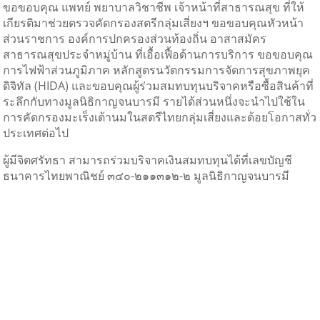
ขอขอบคุณ แพทย์ พยาบาลวิชาชีพ เจ้าหน้าที่สาธารณสุข ที่ให้
เกียรติมาช่วยตรวจคัดกรองสตรีกลุ่มเสี่ยงฯ ขอขอบคุณหัวหน้า
ส่วนราชการ องค์การปกครองส่วนท้องถิ่น อาสาสมัคร
สาธารณสุขประจำหมู่บ้าน ที่เอื้อเฟื้อด้านการบริการ ขอขอบคุณ
การไฟฟ้าส่วนภูมิภาค หลักสูตรนวัตกรรมการจัดการสุขภาพยุค
ดิจิทัล (HIDA) และขอบคุณผู้ร่วมสมทบทุนบริจาคหรือซื้อสินค้าที่
ระลึกกับทางมูลนิธิกาญจนบารมี รายได้ส่วนหนึ่งจะนำไปใช้ใน
การคัดกรองมะเร็งเต้านมในสตรีไทยกลุ่มเสี่ยงและด้อยโอกาสทั่ว
ประเทศต่อไป
ผู้มีจิตศรัทธา สามารถร่วมบริจาคเงินสมทบทุนได้ที่เลขบัญชี
ธนาคารไทยพาณิชย์ ๓๔๐-๒๑๑๓๑๒-๒ มูลนิธิกาญจนบารมี